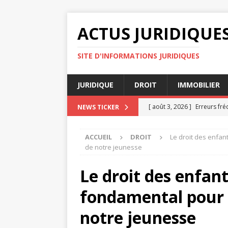
ACTUS JURIDIQUE
SITE D'INFORMATIONS JURIDIQUES
JURIDIQUE
DROIT
IMMOBILIER
[ août 3, 2026 ]
Erreurs fré
NEWS TICKER
JURIDIQUE
ACCUEIL
DROIT
Le droit des enfan
[ août 3, 2026 ]
Délai décla
de notre jeunesse
JURIDIQUE
Le droit des enfant
[ juillet 31, 2026 ]
Pourquoi 
fondamental pour 
JURIDIQUE
[ juillet 31, 2026 ]
Assignati
notre jeunesse
[ août 4, 2026 ]
Transaction