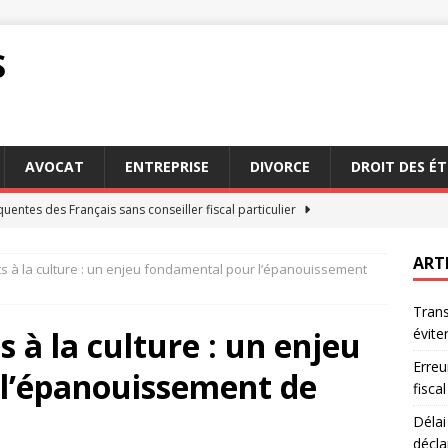
S
AVOCAT
ENTREPRISE
DIVORCE
DROIT DES É
quentes des Français sans conseiller fiscal particulier
ART
ts à la culture : un enjeu fondamental pour l’épanouissement
ration sinistre : conseils pour une déclaration sans stress
Trans
s à la culture : un enjeu
éviter
choisir l’indemnisation forfaitaire dans votre contrat
Erreu
l’épanouissement de
fiscal
on en justice : étapes et conseils pratiques à suivre
JURIDIQUE
Délai
décla
 et conciliation : deux méthodes pour éviter le tribunal