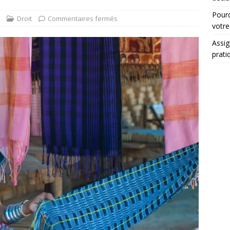
Pourq
Droit
Commentaires fermés
votre
Assig
prati