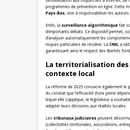
sensibilisation aux risques liés à internet, 
programmes de prévention en ligne. Cette m
Pays-Bas
, vise à responsabiliser les auteurs 
Enfin, la
surveillance algorithmique
fait s
d’importants débats. Ce dispositif permet, sou
d’analyser automatiquement les comporteme
risques particuliers de récidive. La
CNIL
a obt
garantissant ainsi le respect des libertés fo
La territorialisation des
contexte local
La réforme de 2025 consacre également le pri
du constat que l’efficacité d’une peine dépe
lequel elle s’applique, le législateur a souhai
adapter leurs décisions aux réalités locales.
Les
tribunaux judiciaires
peuvent désormais
(collectivités territoriales, associations, entr