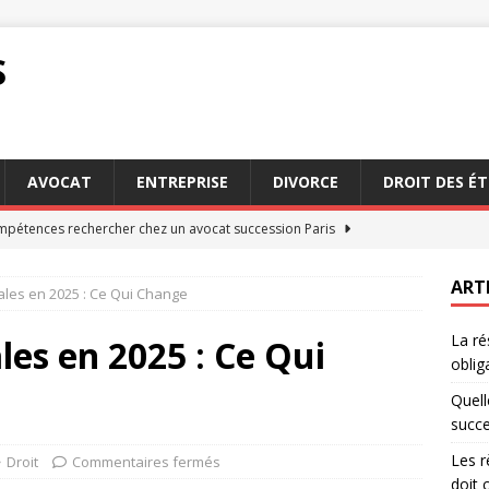
S
AVOCAT
ENTREPRISE
DIVORCE
DROIT DES É
mpétences rechercher chez un avocat succession Paris
ART
ales en 2025 : Ce Qui Change
du droit d’auteur que chaque créateur doit connaître
DROIT
La ré
 et conciliation : deux méthodes pour éviter le tribunal
les en 2025 : Ce Qui
oblig
Quell
quentes des Français sans conseiller fiscal particulier
succe
Les r
Droit
Commentaires fermés
doit 
ion d’un contrat : quels sont vos droits et obligations
DROIT