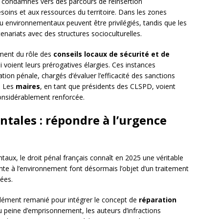
ns condamnés vers des parcours de réinsertion
oins et aux ressources du territoire. Dans les zones
ou environnementaux peuvent être privilégiés, tandis que les
nariats avec des structures socioculturelles.
ment du rôle des
conseils locaux de sécurité et de
 voient leurs prérogatives élargies. Ces instances
tion pénale, chargés d’évaluer l’efficacité des sanctions
. Les
maires
, en tant que présidents des CLSPD, voient
considérablement renforcée.
tales : répondre à l’urgence
aux, le droit pénal français connaît en 2025 une véritable
einte à l’environnement font désormais l’objet d’un traitement
iées.
ément remanié pour intégrer le concept de
réparation
 peine d’emprisonnement, les auteurs d’infractions