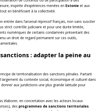
de modération de contenus ou de participation à des
esure, inspirée d’expériences menées en
Estonie
et aux
tout en bénéficiant à la collectivité.
on entrée dans l’arsenal répressif français, non sans susciter
s strict contrôle judiciaire et pour une durée limitée,
nts numériques de certains condamnés présentant des
enu un droit de regard permanent sur ces outils,
ndamentales.
 sanctions : adapter la peine au
ncipe de territorialisation des sanctions pénales. Partant
nd largement du contexte social, économique et culturel dans
té donner aux juridictions une plus grande latitude pour
 élaborer, en concertation avec les acteurs locaux
eprises), des
programmes de sanctions territoriales
.