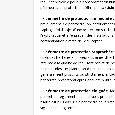
l’eau est prélevée pour la consommation hu
périmètres de protection définis par l’
articl
Le
périmètre de protection immédiate
c
prélèvement. Ce périmètre, obligatoirement ac
captage, fait l’objet d’une protection stricte :
l’exploitation et à l’entretien des installatio
contamination directe de l’eau captée.
Le
périmètre de protection rapprochée
s
quelques hectares à plusieurs dizaines d’hect
atteinte à la qualité de l’eau font l’objet de re
de pesticides, l’implantation d’industries po
généralement proscrits ou strictement enca
par arrêté préfectoral après enquête publique
Le
périmètre de protection éloignée
, fa
permet de réglementer les activités présentan
risque est plus diffus. Ce périmètre peut s’ét
vigilance à long terme.