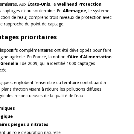
imilaires. Aux
États-Unis
, le
Wellhead Protection
s captages d’eau souterraine. En
Allemagne
, le système
ction de l’eau) comprend trois niveaux de protection avec
se rapproche du point de captage.
ptages prioritaires
dispositifs complémentaires ont été développés pour faire
ine agricole. En France, la notion d’
Aire d’Alimentation
 Grenelle I
de 2009, qui a identifié 1000 captages
cée.
iques, englobent l’ensemble du territoire contribuant à
 plans d’action visant à réduire les pollutions diffuses,
coles respectueuses de la qualité de l’eau :
imiques
ogique
aires pièges à nitrates
nt un rôle d’épuration naturelle