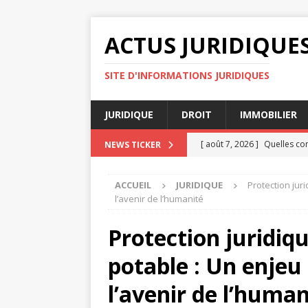
ACTUS JURIDIQUE
SITE D'INFORMATIONS JURIDIQUES
JURIDIQUE
DROIT
IMMOBILIER
[ août 7, 2026 ]
Quelles co
NEWS TICKER
AVOCAT
ACCUEIL
JURIDIQUE
Protection jur
[ août 6, 2026 ]
Les règles 
l’avenir de l’humanité
[ août 4, 2026 ]
Transaction
Protection juridiq
JURIDIQUE
potable : Un enje
[ août 3, 2026 ]
Erreurs fré
JURIDIQUE
l’avenir de l’human
[ août 8, 2026 ]
La résiliat