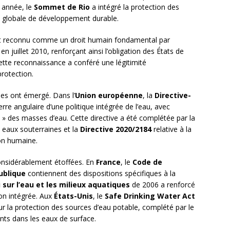
 année, le
Sommet de Rio
a intégré la protection des
 globale de développement durable.
nt reconnu comme un droit humain fondamental par
en juillet 2010, renforçant ainsi l’obligation des États de
ette reconnaissance a conféré une légitimité
protection.
ues ont émergé. Dans l’
Union européenne
, la
Directive-
rre angulaire d’une politique intégrée de l’eau, avec
ue » des masses d’eau. Cette directive a été complétée par la
 eaux souterraines et la
Directive 2020/2184
relative à la
on humaine.
considérablement étoffées. En
France
, le
Code de
ublique
contiennent des dispositions spécifiques à la
i sur l’eau et les milieux aquatiques
de 2006 a renforcé
ion intégrée. Aux
États-Unis
, le
Safe Drinking Water Act
r la protection des sources d’eau potable, complété par le
ants dans les eaux de surface.