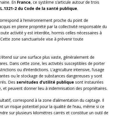
maine. En
France
, ce système s’articule autour de trois
e L.1321-2 du Code de la santé publique
.
orrespond à l’environnement proche du point de
quis en pleine propriété par la collectivité responsable du
 toute activité y est interdite, hormis celles nécessaires à
ns. Cette zone sanctuarisée vise à prévenir toute
’étend sur une surface plus vaste, généralement de
ares. Dans cette zone, les activités susceptibles de porter
strictions ou d’interdictions. L’agriculture intensive, l’usage
lluantes ou le stockage de substances dangereuses y sont
drés. Des
servitudes d’utilité publique
sont instaurées
, et peuvent donner lieu à indemnisation des propriétaires.
cultatif, correspond à la zone d’alimentation du captage. Il
t un risque potentiel pour la qualité de l’eau, même si ce
endre sur plusieurs kilomètres carrés et constitue un outil de