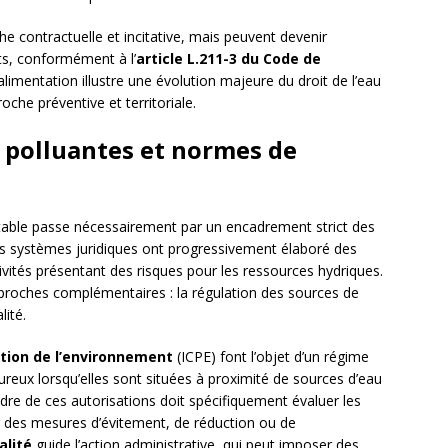
e contractuelle et incitative, mais peuvent devenir
ats, conformément à l’
article L.211-3 du Code de
’alimentation illustre une évolution majeure du droit de l’eau
oche préventive et territoriale.
s polluantes et normes de
otable passe nécessairement par un encadrement strict des
. Les systèmes juridiques ont progressivement élaboré des
ivités présentant des risques pour les ressources hydriques.
approches complémentaires : la régulation des sources de
lité.
ction de l’environnement
(ICPE) font l’objet d’un régime
oureux lorsqu’elles sont situées à proximité de sources d’eau
dre de ces autorisations doit spécifiquement évaluer les
r des mesures d’évitement, de réduction ou de
alité
guide l’action administrative, qui peut imposer des