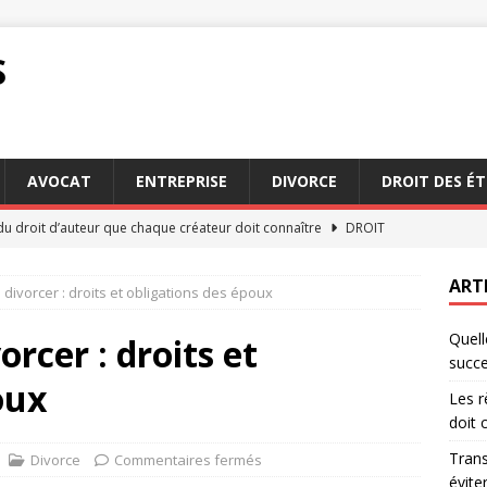
S
AVOCAT
ENTREPRISE
DIVORCE
DROIT DES É
du droit d’auteur que chaque créateur doit connaître
DROIT
 et conciliation : deux méthodes pour éviter le tribunal
ART
divorcer : droits et obligations des époux
Quell
quentes des Français sans conseiller fiscal particulier
orcer : droits et
succe
oux
Les r
ration sinistre : conseils pour une déclaration sans stress
doit 
Trans
Divorce
Commentaires fermés
éviter
mpétences rechercher chez un avocat succession Paris