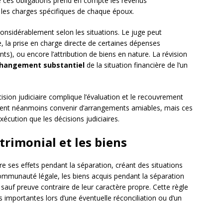
de ces obligations prend en compte les revenus
i les charges spécifiques de chaque époux.
onsidérablement selon les situations. Le juge peut
 la prise en charge directe de certaines dépenses
ts), ou encore l’attribution de biens en nature. La révision
hangement substantiel
de la situation financière de l’un
cision judiciaire complique l’évaluation et le recouvrement
uvent néanmoins convenir d’arrangements amiables, mais ces
écution que les décisions judiciaires.
trimonial et les biens
e ses effets pendant la séparation, créant des situations
ommunauté légale, les biens acquis pendant la séparation
uf preuve contraire de leur caractère propre. Cette règle
 importantes lors d’une éventuelle réconciliation ou d’un