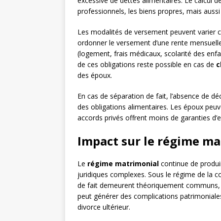
excessive de dettes alimentaires. Le calcul 
professionnels, les biens propres, mais auss
Les modalités de versement peuvent varier c
ordonner le versement d’une rente mensuelle,
(logement, frais médicaux, scolarité des enfan
de ces obligations reste possible en cas de
c
des époux.
En cas de séparation de fait, l’absence de dé
des obligations alimentaires. Les époux pe
accords privés offrent moins de garanties d’ex
Impact sur le régime ma
Le
régime matrimonial
continue de produir
juridiques complexes. Sous le régime de la c
de fait demeurent théoriquement communs, sa
peut générer des complications patrimoniales
divorce ultérieur.