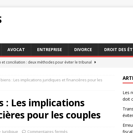
S
AVOCAT
ENTREPRISE
DIVORCE
DROIT DES É
 et conciliation : deux méthodes pour éviter le tribunal
ART
biens : Les implications juridiques et financières pour les
quentes des Français sans conseiller fiscal particulier
Les r
 : Les implications
doit 
ration sinistre : conseils pour une déclaration sans stress
Trans
cières pour les couples
éviter
choisir l’indemnisation forfaitaire dans votre contrat
Erreu
Juridique
Commentaires fermés
fiscal