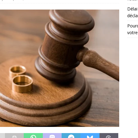
Délai
du droit d’auteur que chaque créateur doit connaître
DROIT
décla
Pourq
votre