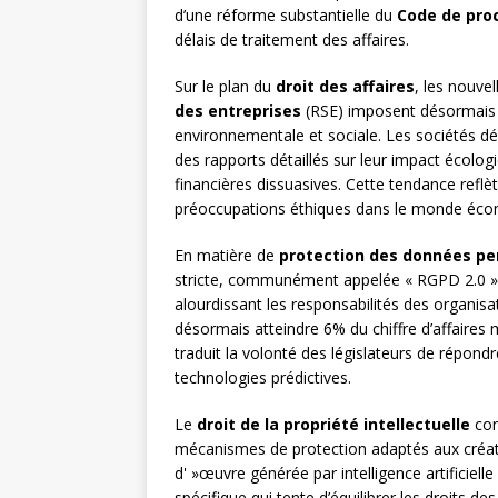
d’une réforme substantielle du
Code de proc
délais de traitement des affaires.
Sur le plan du
droit des affaires
, les nouvel
des entreprises
(RSE) imposent désormais 
environnementale et sociale. Les sociétés dép
des rapports détaillés sur leur impact écologi
financières dissuasives. Cette tendance reflèt
préoccupations éthiques dans le monde éco
En matière de
protection des données pe
stricte, communément appelée « RGPD 2.0 », 
alourdissant les responsabilités des organi
désormais atteindre 6% du chiffre d’affaire
traduit la volonté des législateurs de répondre 
technologies prédictives.
Le
droit de la propriété intellectuelle
con
mécanismes de protection adaptés aux créati
d' »œuvre générée par intelligence artificiell
spécifique qui tente d’équilibrer les droits 