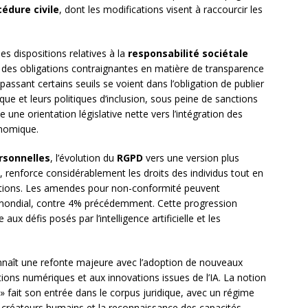
édure civile
, dont les modifications visent à raccourcir les
les dispositions relatives à la
responsabilité sociétale
des obligations contraignantes en matière de transparence
assant certains seuils se voient dans l’obligation de publier
que et leurs politiques d’inclusion, sous peine de sanctions
e une orientation législative nette vers l’intégration des
nomique.
rsonnelles
, l’évolution du
RGPD
vers une version plus
renforce considérablement les droits des individus tout en
sations. Les amendes pour non-conformité peuvent
s mondial, contre 4% précédemment. Cette progression
aux défis posés par l’intelligence artificielle et les
naît une refonte majeure avec l’adoption de nouveaux
ons numériques et aux innovations issues de l’IA. La notion
e » fait son entrée dans le corpus juridique, avec un régime
des créateurs humains et la reconnaissance des capacités