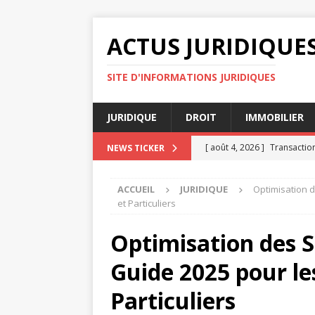
ACTUS JURIDIQUE
SITE D'INFORMATIONS JURIDIQUES
JURIDIQUE
DROIT
IMMOBILIER
[ août 4, 2026 ]
Transaction
NEWS TICKER
JURIDIQUE
ACCUEIL
JURIDIQUE
Optimisation d
[ août 3, 2026 ]
Erreurs fré
et Particuliers
JURIDIQUE
Optimisation des St
[ août 3, 2026 ]
Délai décla
Guide 2025 pour le
JURIDIQUE
[ juillet 31, 2026 ]
Pourquoi 
Particuliers
JURIDIQUE