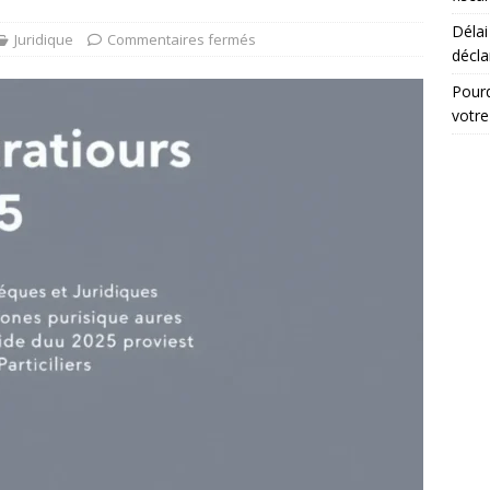
Délai
du droit d’auteur que chaque créateur doit connaître
DROIT
Juridique
Commentaires fermés
décla
Pourq
votre