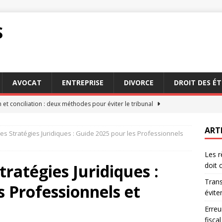
S
AVOCAT
ENTREPRISE
DIVORCE
DROIT DES É
 et conciliation : deux méthodes pour éviter le tribunal
ART
es Stratégies Juridiques : Guide 2025 pour les Professionnels
quentes des Français sans conseiller fiscal particulier
Les r
ratégies Juridiques :
doit 
ration sinistre : conseils pour une déclaration sans stress
Trans
s Professionnels et
éviter
choisir l’indemnisation forfaitaire dans votre contrat
Erreu
fiscal