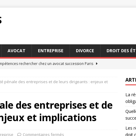
S
AVOCAT
ENTREPRISE
DIVORCE
DROIT DES É
mpétences rechercher chez un avocat succession Paris
ART
é pénale des entreprises et de leurs dirigeants : enjeux et
du droit d’auteur que chaque créateur doit connaître
DROIT
La ré
 et conciliation : deux méthodes pour éviter le tribunal
ale des entreprises et de
oblig
Quell
enjeux et implications
quentes des Français sans conseiller fiscal particulier
succe
Les r
reprise
Commentaires fermés
doit 
ion d’un contrat : quels sont vos droits et obligations
DROIT