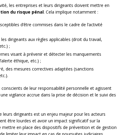
ivité, les entreprises et leurs dirigeants doivent mettre en
tion du risque pénal
. Cela implique notamment :
susceptibles d’être commises dans le cadre de l’activité
les dirigeants aux règles applicables (droit du travail,
tc.) ;
ernes visant à prévenir et détecter les manquements
’alerte éthique, etc.) ;
é, des mesures correctives adaptées (sanctions
tc.).
nt conscients de leur responsabilité personnelle et agissent
 vigilance accrue dans la prise de décision et le suivi des
e leurs dirigeants est un enjeu majeur pour les acteurs
 être lourdes et avoir un impact significatif sur la
 de mettre en place des dispositifs de prévention et de gestion
 de limiter leur impact en cas de poursuites judiciaires.