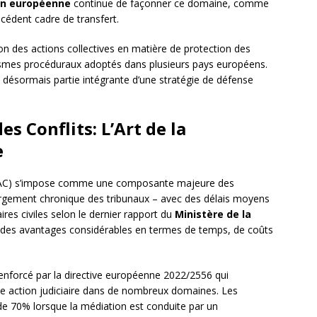
ion européenne
continue de façonner ce domaine, comme
écédent cadre de transfert.
on des actions collectives en matière de protection des
ismes procéduraux adoptés dans plusieurs pays européens.
t désormais partie intégrante d’une stratégie de défense
s Conflits: L’Art de la
e
C) s’impose comme une composante majeure des
orgement chronique des tribunaux – avec des délais moyens
res civiles selon le dernier rapport du
Ministère de la
t des avantages considérables en termes de temps, de coûts
 renforcé par la directive européenne 2022/2556 qui
te action judiciaire dans de nombreux domaines. Les
de 70% lorsque la médiation est conduite par un