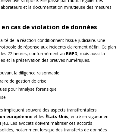
réventive s’impose. Elle passe par l’audit régulier des
llaborateurs et la documentation minutieuse des mesures
 en cas de violation de données
alité de la réaction conditionnent l’issue judiciaire. Une
otocole de réponse aux incidents clairement défini. Ce plan
ans les 72 heures, conformément au
RGPD
, mais aussi la
s et la préservation des preuves numériques.
uvant la diligence raisonnable
naire de gestion de crise
ues pour l’analyse forensique
ise
es impliquent souvent des aspects transfrontaliers
ion européenne
et les
États-Unis
, entré en vigueur en
 jeu. Les avocats doivent maîtriser ces accords
 solides, notamment lorsque des transferts de données