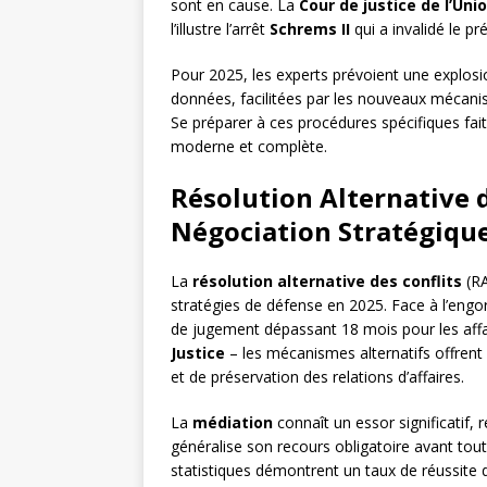
sont en cause. La
Cour de justice de l’Un
l’illustre l’arrêt
Schrems II
qui a invalidé le pr
Pour 2025, les experts prévoient une explosi
données, facilitées par les nouveaux mécan
Se préparer à ces procédures spécifiques fai
moderne et complète.
Résolution Alternative de
Négociation Stratégiqu
La
résolution alternative des conflits
(RA
stratégies de défense en 2025. Face à l’eng
de jugement dépassant 18 mois pour les affai
Justice
– les mécanismes alternatifs offren
et de préservation des relations d’affaires.
La
médiation
connaît un essor significatif,
généralise son recours obligatoire avant tou
statistiques démontrent un taux de réussite 