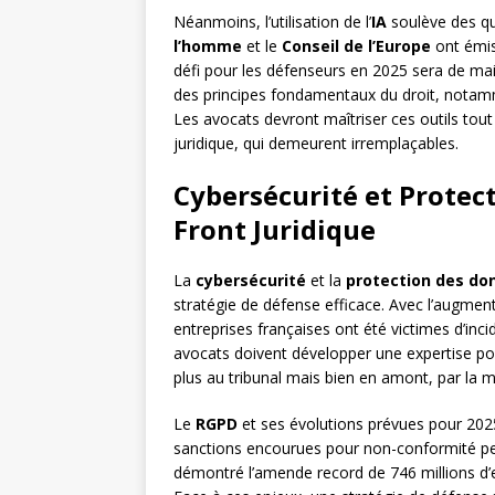
Néanmoins, l’utilisation de l’
IA
soulève des qu
l’homme
et le
Conseil de l’Europe
ont émis
défi pour les défenseurs en 2025 sera de main
des principes fondamentaux du droit, notamm
Les avocats devront maîtriser ces outils tout
juridique, qui demeurent irremplaçables.
Cybersécurité et Protec
Front Juridique
La
cybersécurité
et la
protection des do
stratégie de défense efficace. Avec l’augmen
entreprises françaises ont été victimes d’inci
avocats doivent développer une expertise p
plus au tribunal mais bien en amont, par la m
Le
RGPD
et ses évolutions prévues pour 2025
sanctions encourues pour non-conformité peu
démontré l’amende record de 746 millions d’e