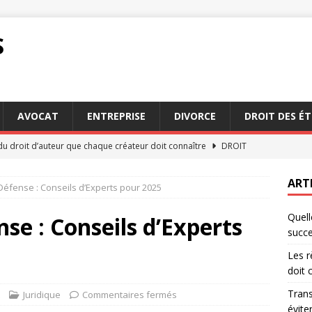
S
AVOCAT
ENTREPRISE
DIVORCE
DROIT DES É
du droit d’auteur que chaque créateur doit connaître
DROIT
 et conciliation : deux méthodes pour éviter le tribunal
ART
Défense : Conseils d’Experts pour 2025
Quell
quentes des Français sans conseiller fiscal particulier
se : Conseils d’Experts
succe
Les r
ration sinistre : conseils pour une déclaration sans stress
doit 
Trans
Juridique
Commentaires fermés
éviter
mpétences rechercher chez un avocat succession Paris