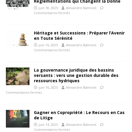
Réglementations qui Changent la Donne
juin 18, 2025
Alexandre Balmont
Commentaires fermés
Héritage et Successions : Préparer l’Avenir
en Toute Sérénité
juin 16, 2025
Alexandre Balmont
Commentaires fermés
La gouvernance juridique des bassins
versants : vers une gestion durable des
ressources hydriques
juin 16, 2025
Alexandre Balmont
Commentaires fermés
Gagner en Copropriété : Le Recours en Cas
de Litige
juin 14, 2025
Alexandre Balmont
Commentaires fermés